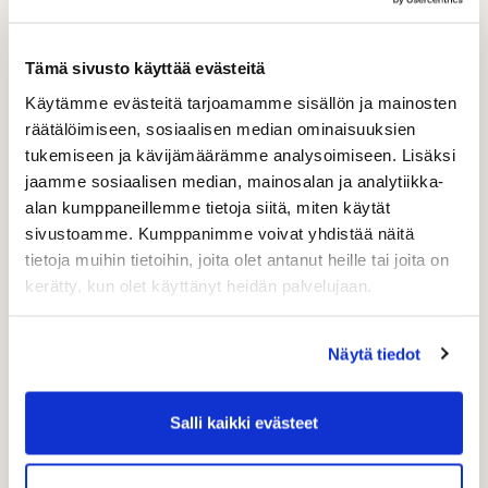
ensimmäisen viiden väylän aikana, sinun tulee heti
paikan päällä ottaa yhteyttä golfin vastaanottoon.
Ennakkoon tehty maksusuoritus voidaan hyvittää
Tämä sivusto käyttää evästeitä
saldona, jolla voit myöhemmin saman pelikauden aikana
Käytämme evästeitä tarjoamamme sisällön ja mainosten
maksaa uuden pelikierroksen. Kassaan kortilla maksettu
räätälöimiseen, sosiaalisen median ominaisuuksien
pelimaksu voidaan hyvittää takaisin normaalina
palautuksena tilillesi. Jos kuitenkin olet aloittanut sinulle
tukemiseen ja kävijämäärämme analysoimiseen. Lisäksi
varatun pelikierroksen ja ehtinyt pelata siitä vähintään
jaamme sosiaalisen median, mainosalan ja analytiikka-
viisi väylää, ja päätät sen jälkeen keskeyttää kierroksen
alan kumppaneillemme tietoja siitä, miten käytät
huonon sään takia, et ole enää oikeutettu hyvitykseen.
sivustoamme. Kumppanimme voivat yhdistää näitä
tietoja muihin tietoihin, joita olet antanut heille tai joita on
kerätty, kun olet käyttänyt heidän palvelujaan.
Tasoitusrajat ja
tavoitepeliaika
Näytä tiedot
Lähtöryhmän tasoitusten yhteenlaskettu maksimi on
Salli kaikki evästeet
satakymmenen (110). Kokoa tai kokonaistasoitusta
voidaan kuitenkin rajoittaa ruuhka-aikoina tai muusta