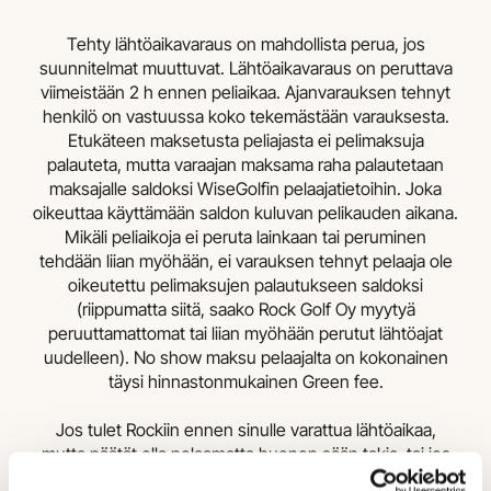
Tehty lähtöaikavaraus on mahdollista perua, jos
suunnitelmat muuttuvat. Lähtöaikavaraus on peruttava
viimeistään 2 h ennen peliaikaa. Ajanvarauksen tehnyt
henkilö on vastuussa koko tekemästään varauksesta.
Etukäteen maksetusta peliajasta ei pelimaksuja
palauteta, mutta varaajan maksama raha palautetaan
maksajalle saldoksi WiseGolfin pelaajatietoihin. Joka
oikeuttaa käyttämään saldon kuluvan pelikauden aikana.
Mikäli peliaikoja ei peruta lainkaan tai peruminen
tehdään liian myöhään, ei varauksen tehnyt pelaaja ole
oikeutettu pelimaksujen palautukseen saldoksi
(riippumatta siitä, saako Rock Golf Oy myytyä
peruuttamattomat tai liian myöhään perutut lähtöajat
uudelleen). No show maksu pelaajalta on kokonainen
täysi hinnastonmukainen Green fee.
Jos tulet Rockiin ennen sinulle varattua lähtöaikaa,
mutta päätät olla pelaamatta huonon sään takia, tai jos
aloittamasi pelikierros keskeytyy ukkosen takia