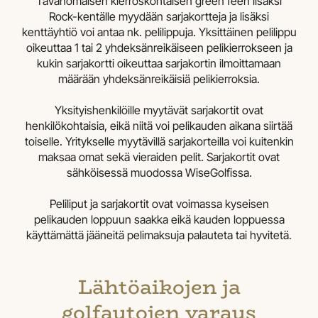
Tavanomaisen kierroskohtaisen green feen lisäksi
Rock-kentälle myydään sarjakortteja ja lisäksi
kenttäyhtiö voi antaa nk. pelilippuja. Yksittäinen pelilippu
oikeuttaa 1 tai 2 yhdeksänreikäiseen pelikierrokseen ja
kukin sarjakortti oikeuttaa sarjakortin ilmoittamaan
määrään yhdeksänreikäisiä pelikierroksia.
Yksityishenkilöille myytävät sarjakortit ovat
henkilökohtaisia, eikä niitä voi pelikauden aikana siirtää
toiselle. Yritykselle myytävillä sarjakorteilla voi kuitenkin
maksaa omat sekä vieraiden pelit. Sarjakortit ovat
sähköisessä muodossa WiseGolfissa.
Peliliput ja sarjakortit ovat voimassa kyseisen
pelikauden loppuun saakka eikä kauden loppuessa
käyttämättä jääneitä pelimaksuja palauteta tai hyvitetä.
Lähtöaikojen ja
golfautojen varaus