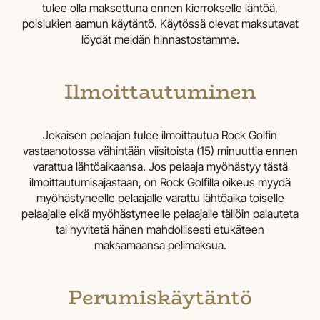
tulee olla maksettuna ennen kierrokselle lähtöä,
poislukien aamun käytäntö. Käytössä olevat maksutavat
löydät meidän hinnastostamme.
Ilmoittautuminen
Jokaisen pelaajan tulee ilmoittautua Rock Golfin
vastaanotossa vähintään viisitoista (15) minuuttia ennen
varattua lähtöaikaansa. Jos pelaaja myöhästyy tästä
ilmoittautumisajastaan, on Rock Golfilla oikeus myydä
myöhästyneelle pelaajalle varattu lähtöaika toiselle
pelaajalle eikä myöhästyneelle pelaajalle tällöin palauteta
tai hyvitetä hänen mahdollisesti etukäteen
maksamaansa pelimaksua.
Perumiskäytäntö