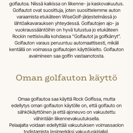
golfautoa. Niissä kaikissa on liikenne- ja kaskovakuutus.
Golfautot ovat suosittuja, joten suosittelemme auton
varaamista etukäteen WiseGolf-järjestelmässä jo
lähtöaikavarauksen yhteydessä. Golfautojen ajo- ja
vuokraussääntöihin on hyvä tutustua jo etukäteen
Rockin nettisivuilla kohdassa ”Golfautot ja golfkärryt”.
Golfauton varaus peruuntuu automaattisesti, mikäli
kentällä on voimassa golfautojen käyttökielto. Golfauton
avaimineen saa golfin vastaanotosta.
Oman golfauton käyttö
Omaa golfautoa saa käyttä Rock Golfissa, mutta
edellytys oman golfauton käytölle on, että golfauto on
sähkökäyttöinen ja että ajoneuvo on vakuutettu
vähintään liikennevakuutuksella.
Pelaajalta voidaan edellyttää vakuutuksen voimassaolon
todistamista (esimerkiksi vakuutuskirjalla).