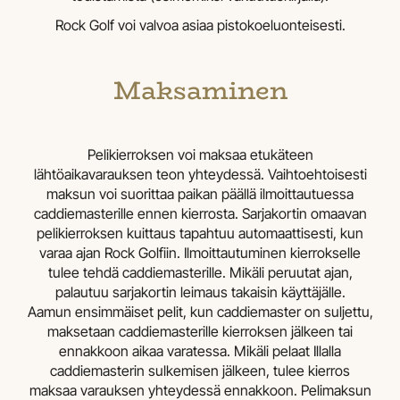
Rock Golf voi valvoa asiaa pistokoeluonteisesti.
Maksaminen
Pelikierroksen voi maksaa etukäteen
lähtöaikavarauksen teon yhteydessä. Vaihtoehtoisesti
maksun voi suorittaa paikan päällä ilmoittautuessa
caddiemasterille ennen kierrosta. Sarjakortin omaavan
pelikierroksen kuittaus tapahtuu automaattisesti, kun
varaa ajan Rock Golfiin. Ilmoittautuminen kierrokselle
tulee tehdä caddiemasterille. Mikäli peruutat ajan,
palautuu sarjakortin leimaus takaisin käyttäjälle.
Aamun ensimmäiset pelit, kun caddiemaster on suljettu,
maksetaan caddiemasterille kierroksen jälkeen tai
ennakkoon aikaa varatessa. Mikäli pelaat Illalla
caddiemasterin sulkemisen jälkeen, tulee kierros
maksaa varauksen yhteydessä ennakkoon. Pelimaksun