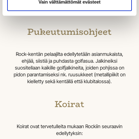
Vain välttämättömät evästeet
perustellusta syystä. Lähtöryhmän normaali
tavoitepeliaika on korkeintaan 1h 35min.
Pukeutumisohjeet
Rock-kentän pelaajilta edellytetään asianmukaista,
ehjää, siistiä ja puhdasta golfasua. Jalkineiksi
suositellaan kaikille golfjalkineita, joiden pohjissa on
pidon parantamiseksi nk. ruusukkeet (metallipiikit on
kielletty sekä kentällä että klubitalossa).
Koirat
Koirat ovat tervetulleita mukaan Rockiin seuraavin
edellytyksin: