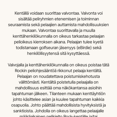
Kentällä voidaan suorittaa valvontaa. Valvonta voi
sisältää peliryhmien etenemisen ja toiminnan
seuraamista sekä pelaajien auttamista mahdollisuuksien
mukaan. Valvontaa suorittavalla ja muulla
kenttähenkilökunnalla on oikeus tarkastaa pelaajan
pelioikeus kierroksen aikana. Pelaajan tulee kyetä
todistamaan golfseuran jäsenyys (eBirdie) sekä
henkilöllisyytensä sitä kysyttäessä.
Valvojalla ja kenttähenkilökunnalla on oikeus poistaa tätä
Rockin peliohjesääntöä rikkonut pelaaja kentältä.
Pelaajan on noudatettava poistumiskehotusta
välittömästi. Kentältä poistetulla pelaajalla on
mahdollisuus esittää oma näkökantansa asioihin
tapahtuman jälkeen. Tilanteen mukaan kenttäyhtiön
johto käsittelee asian ja kuulee tapahtuman kaikkia
osapuolia. Johto päättää mahdollisista hyvityksistä ja
sanktioista. Johdolla on oikeus langettaa pelaajalle
määräaikainen pelikielto Rock-kentälle ja/tai