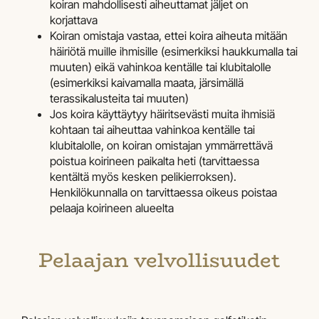
koiran mahdollisesti aiheuttamat jäljet on
korjattava
Koiran omistaja vastaa, ettei koira aiheuta mitään
häiriötä muille ihmisille (esimerkiksi haukkumalla tai
muuten) eikä vahinkoa kentälle tai klubitalolle
(esimerkiksi kaivamalla maata, järsimällä
terassikalusteita tai muuten)
Jos koira käyttäytyy häiritsevästi muita ihmisiä
kohtaan tai aiheuttaa vahinkoa kentälle tai
klubitalolle, on koiran omistajan ymmärrettävä
poistua koirineen paikalta heti (tarvittaessa
kentältä myös kesken pelikierroksen).
Henkilökunnalla on tarvittaessa oikeus poistaa
pelaaja koirineen alueelta
Pelaajan velvollisuudet