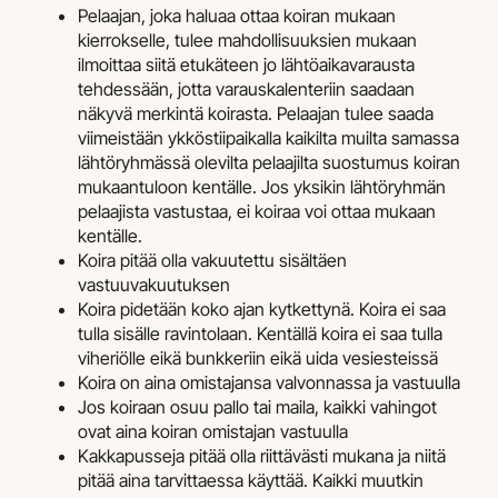
Pelaajan, joka haluaa ottaa koiran mukaan
kierrokselle, tulee mahdollisuuksien mukaan
ilmoittaa siitä etukäteen jo lähtöaikavarausta
tehdessään, jotta varauskalenteriin saadaan
näkyvä merkintä koirasta. Pelaajan tulee saada
viimeistään ykköstiipaikalla kaikilta muilta samassa
lähtöryhmässä olevilta pelaajilta suostumus koiran
mukaantuloon kentälle. Jos yksikin lähtöryhmän
pelaajista vastustaa, ei koiraa voi ottaa mukaan
kentälle.
Koira pitää olla vakuutettu sisältäen
vastuuvakuutuksen
Koira pidetään koko ajan kytkettynä. Koira ei saa
tulla sisälle ravintolaan. Kentällä koira ei saa tulla
viheriölle eikä bunkkeriin eikä uida vesiesteissä
Koira on aina omistajansa valvonnassa ja vastuulla
Jos koiraan osuu pallo tai maila, kaikki vahingot
ovat aina koiran omistajan vastuulla
Kakkapusseja pitää olla riittävästi mukana ja niitä
pitää aina tarvittaessa käyttää. Kaikki muutkin