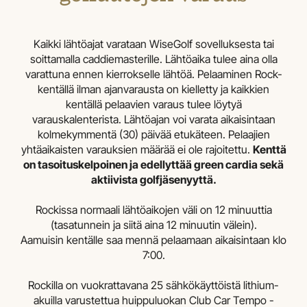
Kaikki lähtöajat varataan WiseGolf sovelluksesta tai
soittamalla caddiemasterille. Lähtöaika tulee aina olla
varattuna ennen kierrokselle lähtöä. Pelaaminen Rock-
kentällä ilman ajanvarausta on kielletty ja kaikkien
kentällä pelaavien varaus tulee löytyä
varauskalenterista. Lähtöajan voi varata aikaisintaan
kolmekymmentä (30) päivää etukäteen. Pelaajien
yhtäaikaisten varauksien määrää ei ole rajoitettu.
Kenttä
on tasoituskelpoinen ja edellyttää green cardia sekä
aktiivista golfjäsenyyttä.
Rockissa normaali lähtöaikojen väli on 12 minuuttia
(tasatunnein ja siitä aina 12 minuutin välein).
Aamuisin kentälle saa mennä pelaamaan aikaisintaan klo
7:00.
Rockilla on vuokrattavana 25 sähkökäyttöistä lithium-
akuilla varustettua huippuluokan Club Car Tempo -