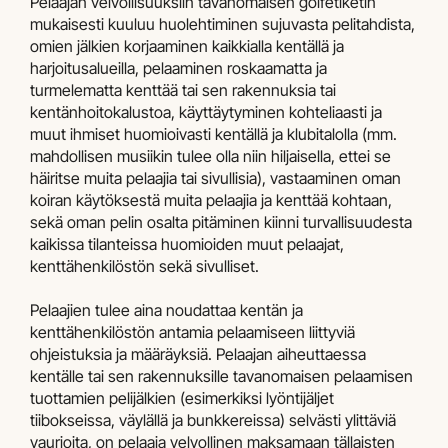
Pelaajan velvollisuuksiin tavanomaisen golfetiketin
mukaisesti kuuluu huolehtiminen sujuvasta pelitahdista,
omien jälkien korjaaminen kaikkialla kentällä ja
harjoitusalueilla, pelaaminen roskaamatta ja
turmelematta kenttää tai sen rakennuksia tai
kentänhoitokalustoa, käyttäytyminen kohteliaasti ja
muut ihmiset huomioivasti kentällä ja klubitalolla (mm.
mahdollisen musiikin tulee olla niin hiljaisella, ettei se
häiritse muita pelaajia tai sivullisia), vastaaminen oman
koiran käytöksestä muita pelaajia ja kenttää kohtaan,
sekä oman pelin osalta pitäminen kiinni turvallisuudesta
kaikissa tilanteissa huomioiden muut pelaajat,
kenttähenkilöstön sekä sivulliset.
Pelaajien tulee aina noudattaa kentän ja
kenttähenkilöstön antamia pelaamiseen liittyviä
ohjeistuksia ja määräyksiä. Pelaajan aiheuttaessa
kentälle tai sen rakennuksille tavanomaisen pelaamisen
tuottamien pelijälkien (esimerkiksi lyöntijäljet
tiibokseissa, väylällä ja bunkkereissa) selvästi ylittäviä
vaurioita, on pelaaja velvollinen maksamaan tällaisten