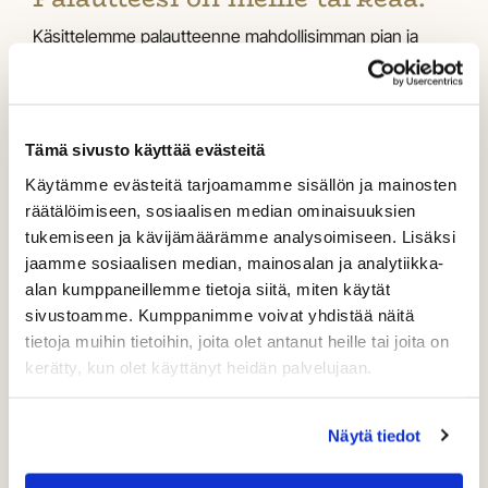
Käsittelemme palautteenne mahdollisimman pian ja
olemme tarvittaessa yhteydessä.
Etunimi
Sukunimi
Tämä sivusto käyttää evästeitä
Sähköposti
Käytämme evästeitä tarjoamamme sisällön ja mainosten
räätälöimiseen, sosiaalisen median ominaisuuksien
tukemiseen ja kävijämäärämme analysoimiseen. Lisäksi
jaamme sosiaalisen median, mainosalan ja analytiikka-
Kirjoita vapaamuotoinen palautteesi alle.
*
alan kumppaneillemme tietoja siitä, miten käytät
sivustoamme. Kumppanimme voivat yhdistää näitä
tietoja muihin tietoihin, joita olet antanut heille tai joita on
kerätty, kun olet käyttänyt heidän palvelujaan.
Olen lukenut
tietosuojaselosteen
ja hyväksyn
henkilötietojeni käsittelyn
Näytä tiedot
LÄHETÄ PALAUTE