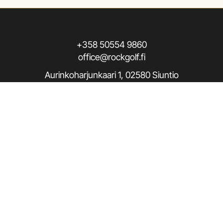
+358 50554 9860
office@rockgolf.fi
Aurinkoharjunkaari 1, 02580 Siuntio
Seuraa meitä / Follow us
Rekisteriseloste