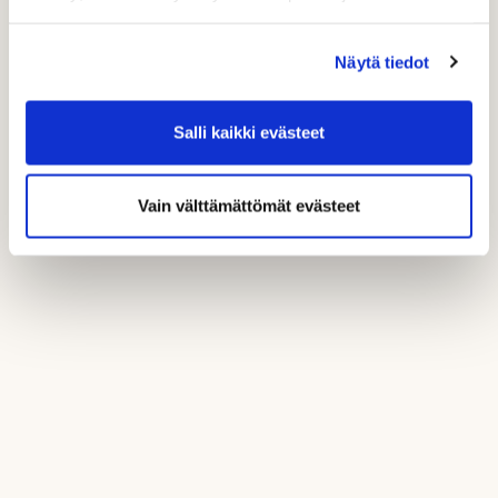
Näytä tiedot
Takaisin etusivulle
Yleisesittely
Salli kaikki evästeet
Väyläesittely
Vain välttämättömät evästeet