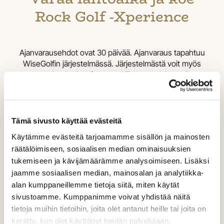
Rock Golf -Xperience
Ajanvarausehdot ovat 30 päivää. Ajanvaraus tapahtuu
WiseGolfin järjestelmässä. Järjestelmästä voit myös
varata itsellesi golfauton tai Takomon lainamailat
kierroksellesi.
Tervetuloa mullistamaan käsityksesi par3-kentistä.
Tämä sivusto käyttää evästeitä
Käytämme evästeitä tarjoamamme sisällön ja mainosten
räätälöimiseen, sosiaalisen median ominaisuuksien
Lisätietoja tai kysymyksiä?
tukemiseen ja kävijämäärämme analysoimiseen. Lisäksi
office@rockgolf.fi
/
+358 50554 9860
jaamme sosiaalisen median, mainosalan ja analytiikka-
alan kumppaneillemme tietoja siitä, miten käytät
sivustoamme. Kumppanimme voivat yhdistää näitä
Varaa lähtöaikasi
tietoja muihin tietoihin, joita olet antanut heille tai joita on
kerätty, kun olet käyttänyt heidän palvelujaan.