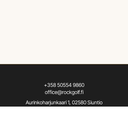
+358 50554 9860
office@rockgolf.fi
Aurinkoharjunkaari 1, 02580 Siuntio
Seuraa meitä / Follow us