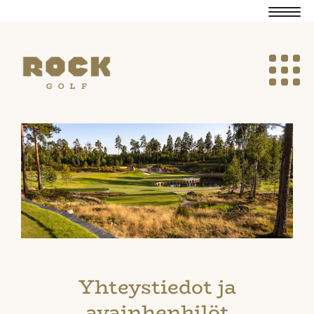
Navig
Navig
Yhteystiedot ja
avainhenkilöt