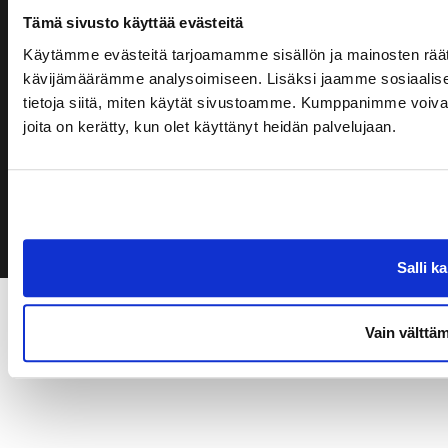
Tämä sivusto käyttää evästeitä
Käytämme evästeitä tarjoamamme sisällön ja mainosten räät
kävijämäärämme analysoimiseen. Lisäksi jaamme sosiaalise
tietoja siitä, miten käytät sivustoamme. Kumppanimme voivat yhd
joita on kerätty, kun olet käyttänyt heidän palvelujaan.
© Rock Golf. Kaikki oikeudet pidätetään.
|
Toiminnanohjausjärjestelmä
WiseGolf
powered by
WiseNetwork
Salli k
Vain välttä