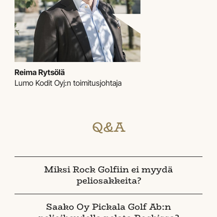
Reima Rytsölä
Lumo Kodit Oyj:n toimitusjohtaja
Q&A
Miksi Rock Golfiin ei myydä
peliosakkeita?
Saako Oy Pickala Golf Ab:n