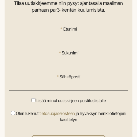
Tilaa uutiskirjeemme niin pysyt ajantasalla maailman
parhaan par3-kentän kuulumisista.
*
Etunimi
*
Sukunimi
*
Sähköposti
Lisää minut uutiskirjeen postituslistalle
Olen lukenut
tietosuojaselosteen
ja hyväksyn henkilötietojeni
käsittelyn