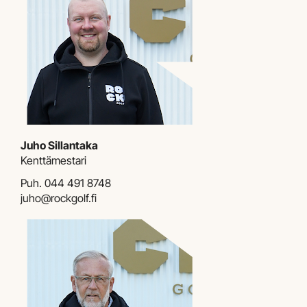
Juho Sillantaka
Kenttämestari
Puh.
044 491 8748
juho@rockgolf.fi