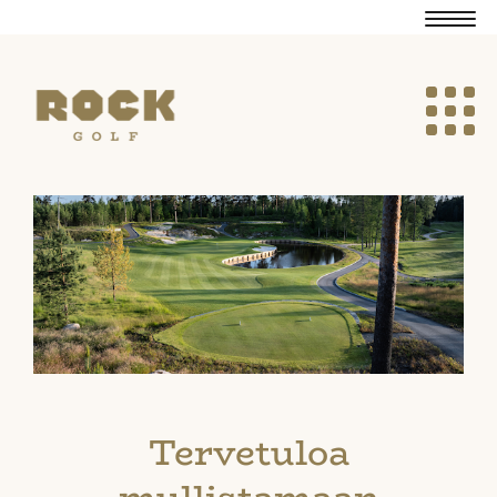
Navig
Navig
Tervetuloa