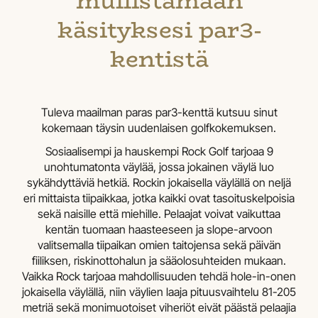
mullistamaan
käsityksesi par3-
kentistä
Tuleva maailman paras par3-kenttä kutsuu sinut
kokemaan täysin uudenlaisen golfkokemuksen.
Sosiaalisempi ja hauskempi Rock Golf tarjoaa 9
unohtumatonta väylää, jossa jokainen väylä luo
sykähdyttäviä hetkiä. Rockin jokaisella väylällä on neljä
eri mittaista tiipaikkaa, jotka kaikki ovat tasoituskelpoisia
sekä naisille että miehille. Pelaajat voivat vaikuttaa
kentän tuomaan haasteeseen ja slope-arvoon
valitsemalla tiipaikan omien taitojensa sekä päivän
fiiliksen, riskinottohalun ja sääolosuhteiden mukaan.
Vaikka Rock tarjoaa mahdollisuuden tehdä hole-in-onen
jokaisella väylällä, niin väylien laaja pituusvaihtelu 81-205
metriä sekä monimuotoiset viheriöt eivät päästä pelaajia