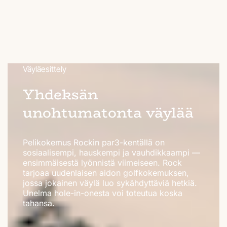
Väyläesittely
Yhdeksän
unohtumatonta väylää
​​​​​​​Pelikokemus Rockin par3-kentällä on
sosiaalisempi, hauskempi ja vauhdikkaampi —
ensimmäisestä lyönnistä viimeiseen. Rock
tarjoaa uudenlaisen aidon golfkokemuksen,
jossa jokainen väylä luo sykähdyttäviä hetkiä.
Unelma hole-in-onesta voi toteutua koska
tahansa.