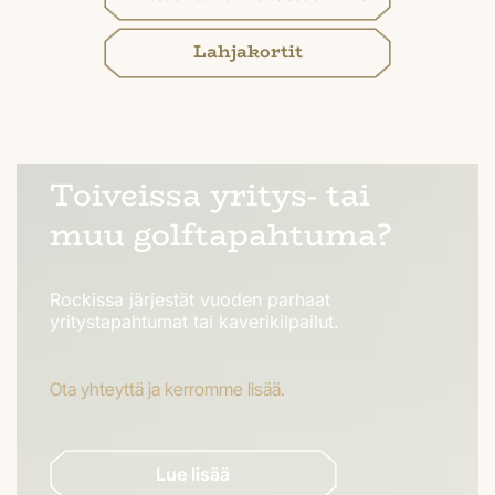
Lahjakortit
Toiveissa yritys- tai
muu golftapahtuma?
Rockissa järjestät vuoden parhaat
yritystapahtumat tai kaverikilpailut.
Ota yhteyttä ja kerromme lisää.
Lue lisää