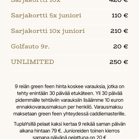
Sarjakortti 5x juniori
110 €
Sarjakortti 10x juniori
210 €
Golfauto 9r.
20 €
UNLIMITED
250 €
9 reiän green feen hinta koskee varauksia, jotka on
tehty enintään 30 päivää etukäteen. Yli 30 päivää
pidemmälle tehtäviin varauksiin lisäämme 10 euron
ennakkovarausmaksun per henkilö. Varausmaksu
maksetaan green feen yhteydessä caddiemasterille.
TuplaYsillä pelaat kaksi kertaa 9 reikää saman päivän
aikana hintaan 79 €. ​​​​​​​Junioreiden toinen kierros
samana päivänä pelattuna on 20 €