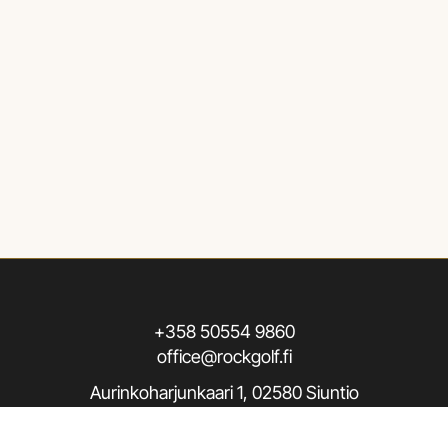
+358 50554 9860
office@rockgolf.fi
Aurinkoharjunkaari 1, 02580 Siuntio
Seuraa meitä / Follow us