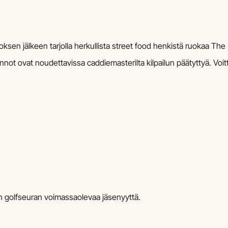
roksen jälkeen tarjolla herkullista street food henkistä ruokaa Th
innot ovat noudettavissa caddiemasterilta kilpailun päätyttyä. Voitt
kin golfseuran voimassaolevaa jäsenyyttä.