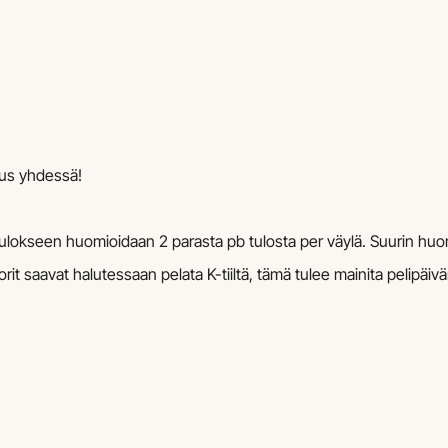
itus yhdessä!
lokseen huomioidaan 2 parasta pb tulosta per väylä. Suurin huomi
seniorit saavat halutessaan pelata K-tiiltä, tämä tulee mainita pelip