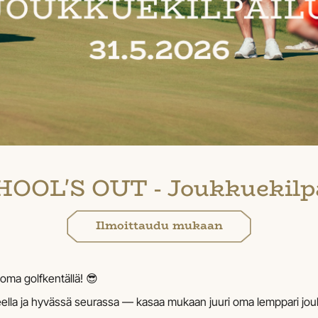
OOL'S OUT - Joukkuekilp
Ilmoittaudu mukaan
loma golfkentällä! 😎
lla ja hyvässä seurassa — kasaa mukaan juuri oma lemppari jou