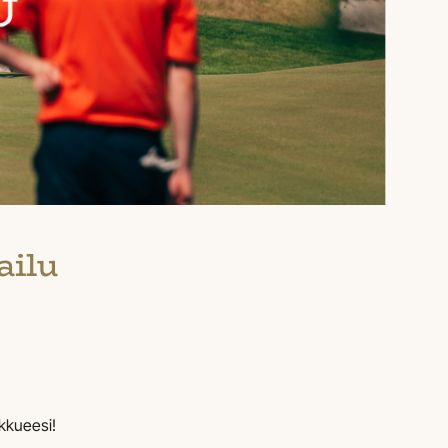
ailu
kkueesi!