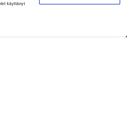
olet käyttänyt
Seuraa meitä / Follow us
Rekisteriseloste
ed by
WiseNetwork