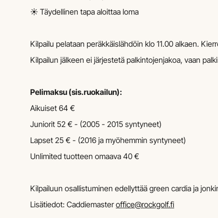
☀️ Täydellinen tapa aloittaa loma
Kilpailu pelataan peräkkäislähdöin klo 11.00 alkaen. Kier
Kilpailun jälkeen ei järjestetä palkintojenjakoa, vaan palk
Pelimaksu (sis.ruokailun):
Aikuiset 64 €
Juniorit 52 € - (2005 - 2015 syntyneet)
Lapset 25 € - (2016 ja myöhemmin syntyneet)
Unlimited tuotteen omaava 40 €
Kilpailuun osallistuminen edellyttää green cardia ja jon
Lisätiedot: Caddiemaster
office@rockgolf.fi