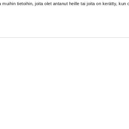
 muihin tietoihin, joita olet antanut heille tai joita on kerätty, kun 
Aurinkoharjunkaari 1, 02580 Siuntio
i oikeudet pidätetään.
| Toiminnanohjausjärjestelmä
WiseGolf
power