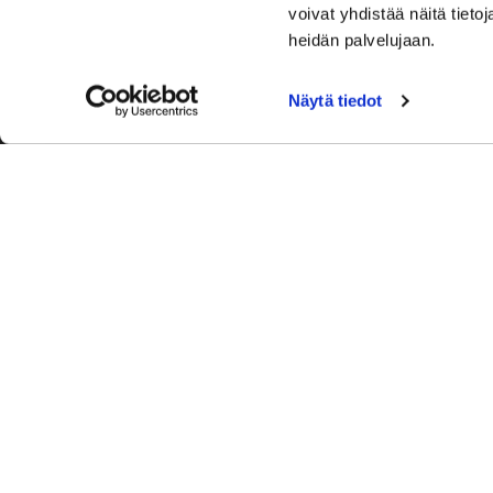
voivat yhdistää näitä tietoja
heidän palvelujaan.
+358 50554 9860
Näytä tiedot
office@rockgolf.fi
© Rock Golf. Kaikk