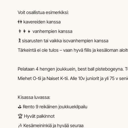
Voit osallistua esimerkiksi:
👫 kavereiden kanssa
👨‍👩‍👧 vanhempien kanssa
🏌️ sisarusten tai vaikka isovanhempien kanssa
Tärkeintä ei ole tulos – vaan hyvä fiilis ja kesäloman alo
Pelataan 4 hengen joukkuein, best ball pistebogeyna. Tu
Miehet O-tii ja Naiset K-tii. Alle 10v juniorit ja yli 75 v 
Kisassa luvassa:
⛳ Rento 9 reikäinen joukkuekilpailu
🏆 Hyvät palkinnot
🎶 Kesämeininkiä ja hyvää seuraa