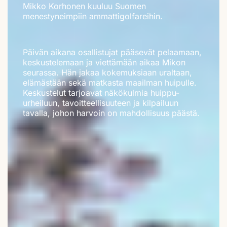
Mikko Korhonen kuuluu Suomen
menestyneimpiin ammattigolfareihin.
Päivän aikana osallistujat pääsevät pelaamaan,
keskustelemaan ja viettämään aikaa Mikon
seurassa. Hän jakaa kokemuksiaan uraltaan,
elämästään sekä matkasta maailman huipulle.
Keskustelut tarjoavat näkökulmia huippu-
urheiluun, tavoitteellisuuteen ja kilpailuun
tavalla, johon harvoin on mahdollisuus päästä.