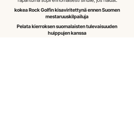
Tapahtuma sopii erinomaisesti sinulle, jos haluat:
kokea Rock Golfin kisaviritettynä ennen Suomen
mestaruuskilpailuja
Pelata kierroksen suomalaisten tulevaisuuden
huippujen kanssa
nauttia ainutlaatuisesta illasta Mikko Korhosen
tarinoiden ja huolella suunnitellun illallisen parissa
jakaa elämyksen ystävän, perheenjäsenen tai muun
tärkeän pelikaverin kanssa
Pieni osallistujamäärä tekee tapahtumasta
henkilökohtaisen ja mahdollistaa kiireettömän
tunnelman sekä aidot kohtaamiset niin kentällä kuin
illallispöydässä.