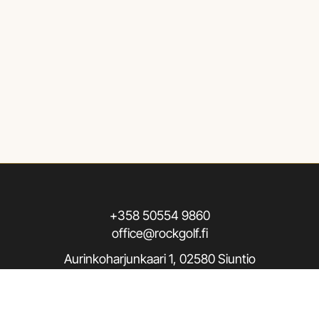
+358 50554 9860
office@rockgolf.fi
Aurinkoharjunkaari 1, 02580 Siuntio
Seuraa meitä / Follow us