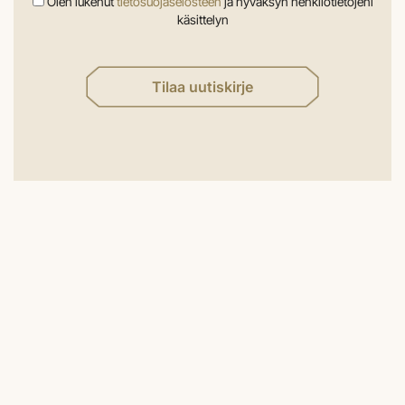
Olen lukenut
tietosuojaselosteen
ja hyväksyn henkilötietojeni
käsittelyn
Tilaa uutiskirje