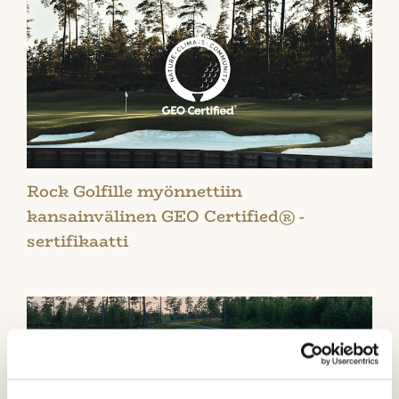
Rock Golfille myönnettiin
kansainvälinen GEO Certified® -
sertifikaatti