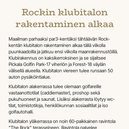
Rockin klubitalon
rakentaminen alkaa
Maailman parhaaksi par3-kentäksi tähtäävän Rock-
kentän klubitalon rakentaminen alkaa tällä viikolla
puunkaadoilla ja jatkuu ensi viikolla maanrakennustöillä.
Klubirakennus on kaksikerroksinen ja se sijaitsee
Pickala Golfin Park-17 viheriön ja Forest-18 väylän
välisellä alueella. Klubitalon viereen tulee runsaan 50
auton pysäköintialue.
Klubitalon alakerrassa tulee olemaan golfareille
vastaanottotilat (caddiemaster), proshop sekä
pukuhuoneet ja saunat. Lisäksi alakerrasta löytyy wc-
tilat, toimistotiloja, henkilökunnan sosiaalitilat ja iso
golfautohalli.
Klubitalon yläkerrassa on noin 60-paikkainen ravintola
”The Rock” terasseineen. Ravintola palvelee