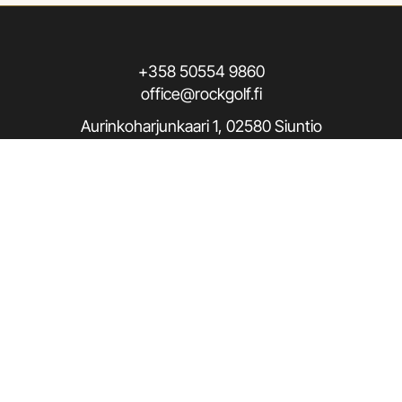
+358 50554 9860
office@rockgolf.fi
Aurinkoharjunkaari 1, 02580 Siuntio
Seuraa meitä / Follow us
Rekisteriseloste