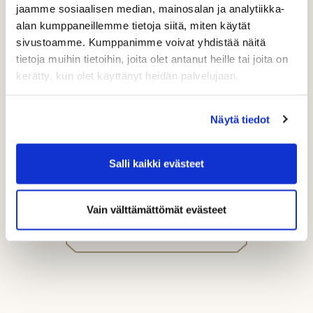
jaamme sosiaalisen median, mainosalan ja analytiikka-
alan kumppaneillemme tietoja siitä, miten käytät
sivustoamme. Kumppanimme voivat yhdistää näitä
tietoja muihin tietoihin, joita olet antanut heille tai joita on
kerätty, kun olet käyttänyt heidän palvelujaan.
Näytä tiedot
Rock Golf UNLIMITED -arvonta
Salli kaikki evästeet
Vain välttämättömät evästeet
Lisää uutisia