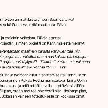
änhoidon ammattilaista ympäri Suomea tulivat
us sekä Suomessa että maailmalla. Päivän
 projektin vaiheista. Päivän starttasi
ojektiin ja miten projekti on Karin mielestä mennyt.
n rakentamaan maailman parasta Par3-kenttää, niin
inka paljon suunniteltua enemmän kalliota piti loppujen
ljon tarvii räjäytellä - Tilander''. Kaikesta huolimatta
 avata pelaajille alkukesällä 2025.''
-Kari
telusta ja työmaan alkuun saattamisesta. Hannulla on
pänä ennen Pickala Rockia mainittakoon Linna Golfin
 huomioida ja mitä mitkäkin vaiheet pitävät sisällään.
fill plan, green and tee box detail plan, drainage plan,
tion. Jokaisen vaiheen toteutukselle on Rockissa omat