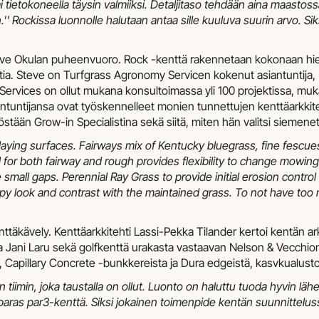
tai tietokoneella täysin valmiiksi. Detaljitaso tehdään aina maasto
'' Rockissa luonnolle halutaan antaa sille kuuluva suurin arvo. S
teve Okulan puheenvuoro. Rock -kenttä rakennetaan kokonaan hiek
stia. Steve on Turfgrass Agronomy Servicen kokenut asiantuntija,
Services on ollut mukana konsultoimassa yli 100 projektissa, m
antuntijansa ovat työskennelleet monien tunnettujen kenttäarkki
tään Grow-in Specialistina sekä siitä, miten hän valitsi siemenet 
laying surfaces. Fairways mix of Kentucky bluegrass, fine fescue
for both fairway and rough provides flexibility to change mowing 
small gaps. Perennial Ray Grass to provide initial erosion control
y look and contrast with the maintained grass. To not have too m
enttäkävely. Kenttäarkkitehti Lassi-Pekka Tilander kertoi kentän ark
Jani Laru sekä golfkenttä urakasta vastaavan Nelson & Vecchion
, Capillary Concrete -bunkkereista ja Dura edgeistä, kasvkualustoi
n tiimin, joka taustalla on ollut. Luonto on haluttu tuoda hyvin l
an paras par3-kenttä. Siksi jokainen toimenpide kentän suunnitte