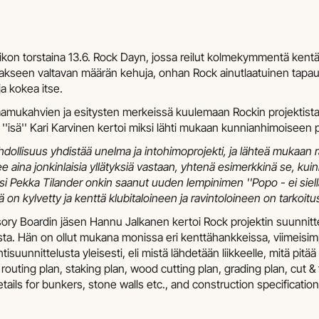
iikon torstaina 13.6. Rock Dayn, jossa reilut kolmekymmentä kent
sakseen valtavan määrän kehuja, onhan Rock ainutlaatuinen tapa
a kokea itse.
amukahvien ja esitysten merkeissä kuulemaan Rockin projektista ja
'isä'' Kari Karvinen kertoi miksi lähti mukaan kunnianhimoiseen pr
mahdollisuus yhdistää unelma ja intohimoprojekti, ja lähteä mukaa
lee aina jonkinlaisia yllätyksiä vastaan, yhtenä esimerkkinä se, ku
i Pekka Tilander onkin saanut uuden lempinimen ''Popo - ei siellä pa
ä on kylvetty ja kenttä klubitaloineen ja ravintoloineen on tarkoitus
isory Boardin jäsen Hannu Jalkanen kertoi Rock projektin suunnit
ta. Hän on ollut mukana monissa eri kenttähankkeissa, viimeisim
isuunnittelusta yleisesti, eli mistä lähdetään liikkeelle, mitä pitää
 routing plan, staking plan, wood cutting plan, grading plan, cut & 
 details for bunkers, stone walls etc., and construction specifica