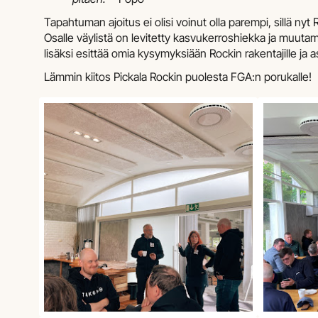
Tapahtuman ajoitus ei olisi voinut olla parempi, sillä nyt 
Osalle väylistä on levitetty kasvukerroshiekka ja muutama
lisäksi esittää omia kysymyksiään Rockin rakentajille ja asi
Lämmin kiitos Pickala Rockin puolesta FGA:n porukalle!