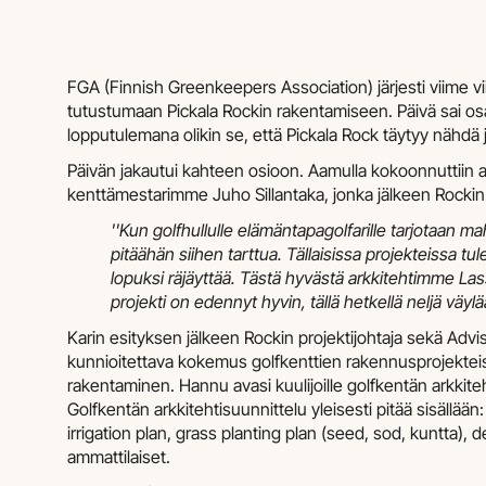
FGA (Finnish Greenkeepers Association) järjesti viime v
tutustumaan Pickala Rockin rakentamiseen. Päivä sai o
lopputulemana olikin se, että Pickala Rock täytyy nähdä j
Päivän jakautui kahteen osioon. Aamulla kokoonnuttiin a
kenttämestarimme Juho Sillantaka, jonka jälkeen Rockin '
''Kun golfhullulle elämäntapagolfarille tarjotaan 
pitäähän siihen tarttua. Tällaisissa projekteissa tu
lopuksi räjäyttää. Tästä hyvästä arkkitehtimme Lass
projekti on edennyt hyvin, tällä hetkellä neljä väylä
Karin esityksen jälkeen Rockin projektijohtaja sekä Adv
kunnioitettava kokemus golfkenttien rakennusprojekteis
rakentaminen. Hannu avasi kuulijoille golfkentän arkkiteht
Golfkentän arkkitehtisuunnittelu yleisesti pitää sisällään:
irrigation plan, grass planting plan (seed, sod, kuntta),
ammattilaiset.