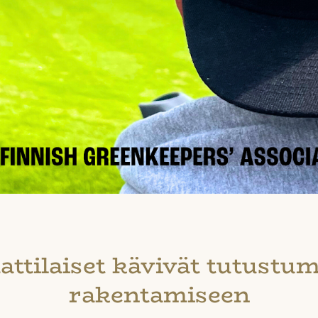
tilaiset kävivät tutustum
rakentamiseen