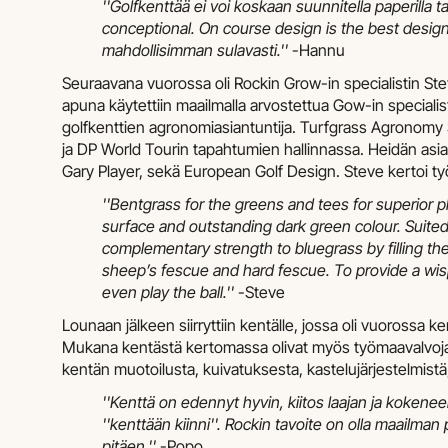
''Golfkenttää ei voi koskaan suunnitella paperilla 
conceptional. On course design is the best design.
mahdollisimman sulavasti.''
-Hannu
Seuraavana vuorossa oli Rockin Grow-in specialistin S
apuna käytettiin maailmalla arvostettua Gow-in speciali
golfkenttien agronomiasiantuntija. Turfgrass Agronomy 
ja DP World Tourin tapahtumien hallinnassa. Heidän asi
Gary Player, sekä European Golf Design. Steve kertoi työs
''Bentgrass for the greens and tees for superior p
surface and outstanding dark green colour. Suited 
complementary strength to bluegrass by filling the 
sheep’s fescue and hard fescue. To provide a wisp
even play the ball.''
-Steve
Lounaan jälkeen siirryttiin kentälle, jossa oli vuorossa k
Mukana kentästä kertomassa olivat myös työmaavalvoja 
kentän muotoilusta, kuivatuksesta, kastelujärjestelmistä
''Kenttä on edennyt hyvin, kiitos laajan ja kokenee
''kenttään kiinni''. Rockin tavoite on olla maailm
pitäen.''
-Popo