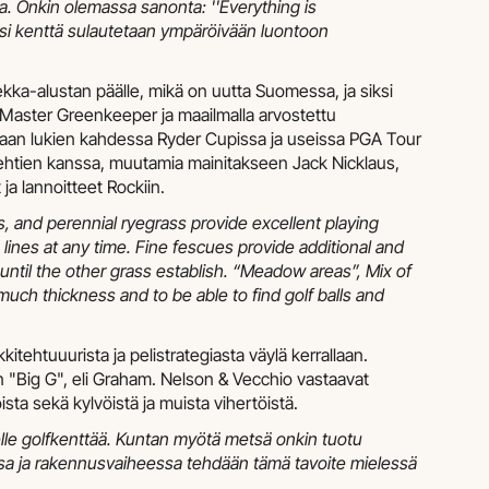
ssa. Onkin olemassa sanonta: ''Everything is
iksi kenttä sulautetaan ympäröivään luontoon
ka-alustan päälle, mikä on uutta Suomessa, ja siksi
 Master Greenkeeper ja maailmalla arvostettu
ukaan lukien kahdessa Ryder Cupissa ja useissa PGA Tour
tehtien kanssa, muutamia mainitakseen Jack Nicklaus,
ja lannoitteet Rockiin.
s, and perennial ryegrass provide excellent playing
lines at any time. Fine fescues provide additional and
 until the other grass establish. “Meadow areas”, Mix of
uch thickness and to be able to find golf balls and
kitehtuuurista ja pelistrategiasta väylä kerrallaan.
 "Big G", eli Graham. Nelson & Vecchio vastaavat
sta sekä kylvöistä ja muista vihertöistä.
ähelle golfkenttää. Kuntan myötä metsä onkin tuotu
lussa ja rakennusvaiheessa tehdään tämä tavoite mielessä