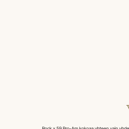
Rock x 59 Pro-Am kokoaa yhteen vain yhdeks