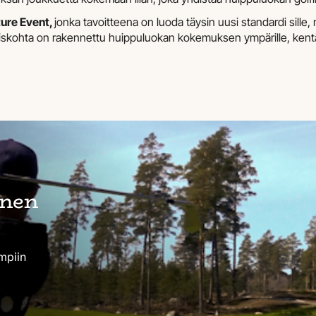
ure Event,
jonka tavoitteena on luoda täysin uusi standardi sille,
iskohta on rakennettu huippuluokan kokemuksen ympärille, kentä
onen
mpiin