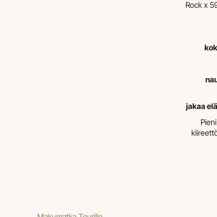
Rock x 59
kok
nau
jakaa el
Pien
kiireet
Makumatka Tourille