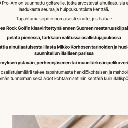
 Pro-Am on suunnattu golfareille, jotka arvostavat ainutlaatuisia 
laadukasta seuraa ja huippukuntoista kenttää.
Tapahtuma sopii erinomaisesti sinulle, jos haluat:
ea Rock Golfin kisaviritettynä ennen Suomen mestaruuskilpai
pelata pienessä, tarkkaan valitussa osallistujajoukossa
ttia ainutlaatuisesta illasta Mikko Korhosen tarinoiden ja huol
suunnitellun illallisen parissa
ämyksen ystävän, perheenjäsenen tai muun tärkeän pelikaver
i osallistujamäärä tekee tapahtumasta henkilökohtaisen ja mahdoll
tömän tunnelman sekä aidot kohtaamiset niin kentällä kuin illallisp