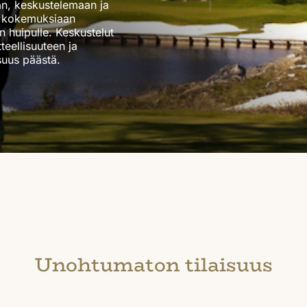
an, keskustelemaan ja
a kokemuksiaan
 huipulle. Keskustelut
teellisuuteen ja
suus päästä.
Unohtumaton tilaisuus