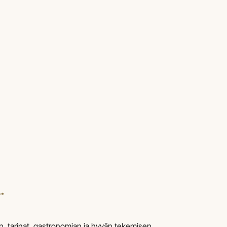
.
, tarinat, gastronomian ja hyvän tekemisen.