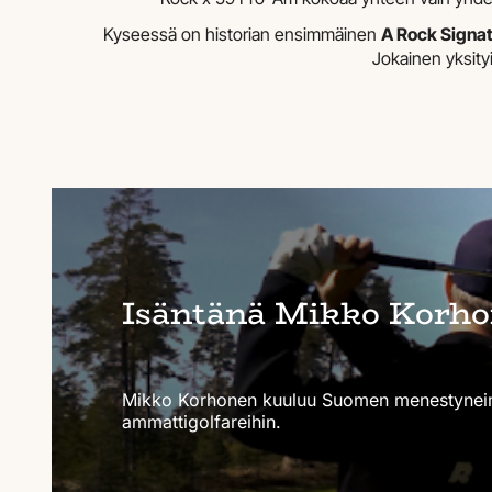
Kyseessä on historian ensimmäinen
A Rock Signat
Jokainen yksity
Isäntänä Mikko Korh
Mikko Korhonen kuuluu Suomen menestynei
ammattigolfareihin.