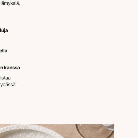
elämyksiä,
luja
ella
in kanssa
istaa
öydässä.