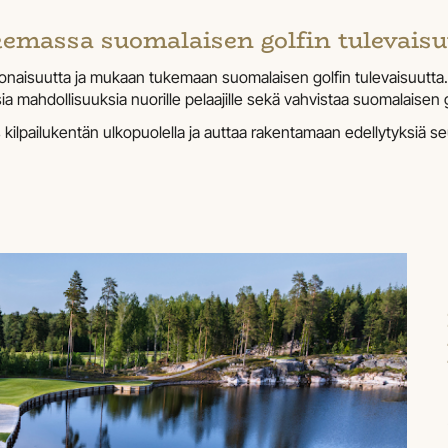
emassa suomalaisen golfin tulevaisu
okonaisuutta ja mukaan tukemaan suomalaisen golfin tulevaisuutt
a mahdollisuuksia nuorille pelaajille sekä vahvistaa suomalaisen go
 kilpailukentän ulkopuolella ja auttaa rakentamaan edellytyksiä