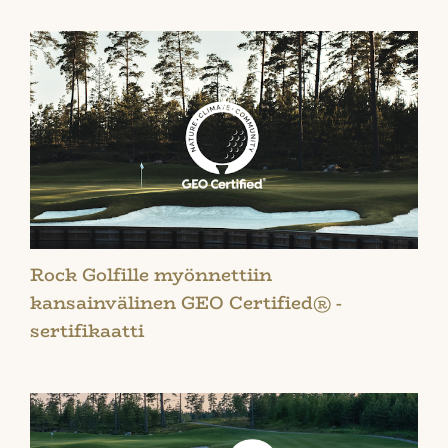
Rock Golfille myönnettiin
kansainvälinen GEO Certified® -
sertifikaatti