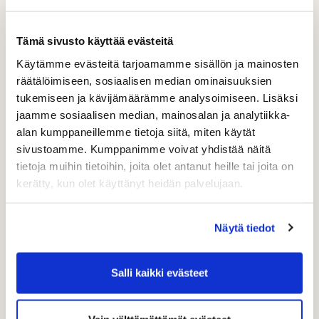
WC:T ja vesipisteet kentällä
Tämä sivusto käyttää evästeitä
Käytämme evästeitä tarjoamamme sisällön ja mainosten
räätälöimiseen, sosiaalisen median ominaisuuksien
tukemiseen ja kävijämäärämme analysoimiseen. Lisäksi
jaamme sosiaalisen median, mainosalan ja analytiikka-
alan kumppaneillemme tietoja siitä, miten käytät
sivustoamme. Kumppanimme voivat yhdistää näitä
tietoja muihin tietoihin, joita olet antanut heille tai joita on
kerätty, kun olet käyttänyt heidän palvelujaan.
Jäkäläkattoinen kenttä-WC
Näytä tiedot
Kenttä-WC löytyy väylän 7 alusta jäkäläkattoisesta
rakennuksesta. Vesipisteet löytyvät klubilta sekä väylän
Salli kaikki evästeet
7 alusta.