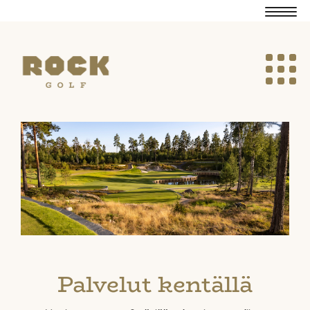
Navig
Navig
Palvelut kentällä