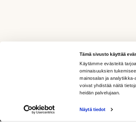
Tämä sivusto käyttää eväs
Käytämme evästeitä tarjoa
ominaisuuksien tukemisee
mainosalan ja analytiikka
voivat yhdistää näitä tietoja
heidän palvelujaan.
+358 50554 9860
Näytä tiedot
office@rockgolf.fi