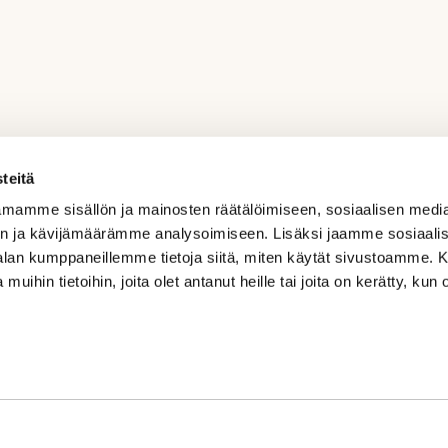
teitä
mamme sisällön ja mainosten räätälöimiseen, sosiaalisen medi
n ja kävijämäärämme analysoimiseen. Lisäksi jaamme sosiaali
-alan kumppaneillemme tietoja siitä, miten käytät sivustoamme
 muihin tietoihin, joita olet antanut heille tai joita on kerätty, kun 
Aurinkoharjunkaari 1, 02580 Siuntio