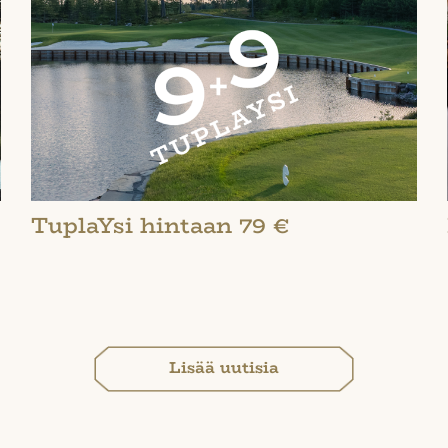
TuplaYsi hintaan 79 €
Lisää uutisia