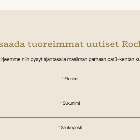
saada tuoreimmat uutiset Rock
skirjeemme niin pysyt ajantasalla maailman parhaan par3-kentän ku
*
Etunimi
*
Sukunimi
*
Sähköposti