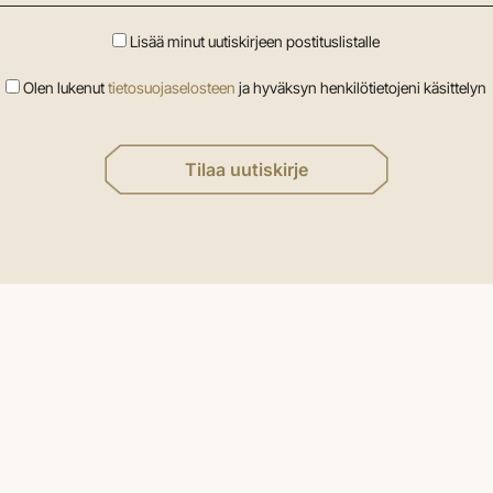
Lisää minut uutiskirjeen postituslistalle
Olen lukenut
tietosuojaselosteen
ja hyväksyn henkilötietojeni käsittelyn
Tilaa uutiskirje