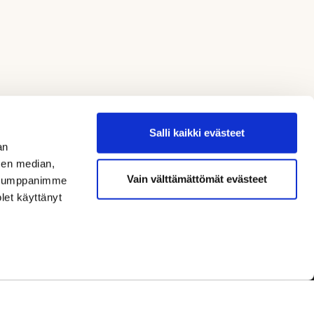
Salli kaikki evästeet
an
sen median,
Vain välttämättömät evästeet
. Kumppanimme
olet käyttänyt
Seuraa meitä / Follow us
Rekisteriseloste