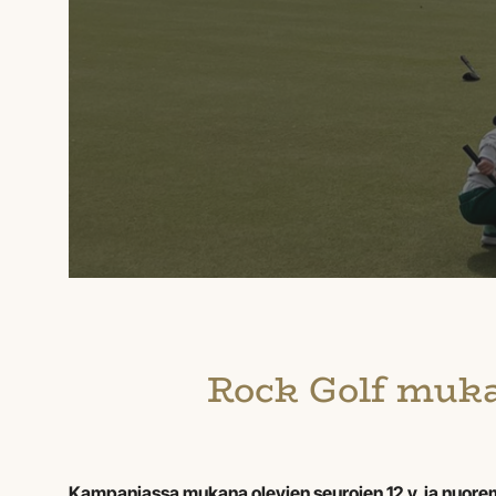
Rock Golf muka
Kampanjassa mukana olevien seurojen 12 v. ja nuorem