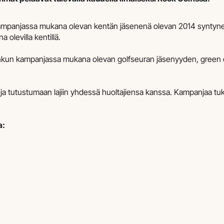
ampanjassa mukana olevan kentän jäsenenä olevan 2014 syntyneen
olevilla kentillä.
n jonkun kampanjassa mukana olevan golfseuran jäsenyyden, gre
a tutustumaan lajiin yhdessä huoltajiensa kanssa. Kampanjaa tu
a: