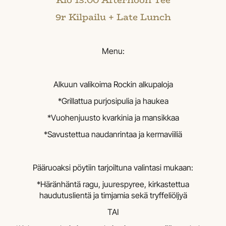
Klo 13.00 Afternoon Tee
9r Kilpailu + Late Lunch
Menu:
Alkuun valikoima Rockin alkupaloja
*Grillattua purjosipulia ja haukea
*Vuohenjuusto kvarkinia ja mansikkaa
*Savustettua naudanrintaa ja kermaviiliä
Pääruoaksi pöytiin tarjoiltuna valintasi mukaan:
*Häränhäntä ragu, juurespyree, kirkastettua
haudutuslientä ja timjamia sekä tryffeliöljyä
TAI