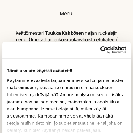
Menu:
Keittiömestari
Tuukka Kähkösen
neljän ruokalajin
menu. (Ilmoitathan erikoisruokavalioista etukäteen)
Uuden sadon perunapuuroa ja tryffeliä
***
Misosmetanaa ja kauden kasviksia
Tämä sivusto käyttää evästeitä
***
Käytämme evästeitä tarjoamamme sisällön ja mainosten
räätälöimiseen, sosiaalisen median ominaisuuksien
Voissa haudutettua kuhaa, sellerifondant ja
tukemiseen ja kävijämäärämme analysoimiseen. Lisäksi
fenkolikermaa
jaamme sosiaalisen median, mainosalan ja analytiikka-
***
alan kumppaneillemme tietoja siitä, miten käytät
Amarettoa ja popcornia
sivustoamme. Kumppanimme voivat yhdistää näitä
tietoja muihin tietoihin, joita olet antanut heille tai joita on
kerätty, kun olet käyttänyt heidän palvelujaan.