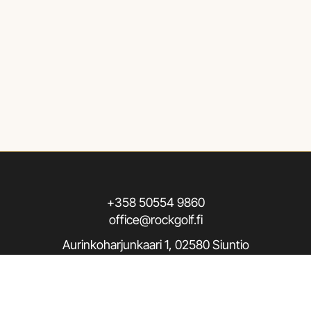
+358 50554 9860
office@rockgolf.fi
Aurinkoharjunkaari 1, 02580 Siuntio
Seuraa meitä / Follow us