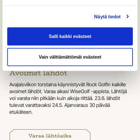
Hinta: 89€ (täynnä, ilmoittaudu
varasijalle)
Näytä tiedot
Ilmoittautuminen
Salli kaikki evästeet
Vain välttämättömät evästeet
Torstai 19.6. - Sunnuntai 22.6. -
Avoimet lähdöt
Avajaisviikon torstaina käynnistyvät Rock Golfin kaikille
avoimet lähdöt. Varaa aikasi WiseGolf -appista. Lähtöjä
voi varata niin pitkään kuin aikoja riittää. 23.6. lähdöt
tulevat varattavaksi 24.5. Ajanvaraus 30 päivää
etukäteen.
Varaa lähtöaika