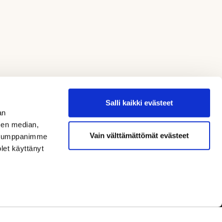
Salli kaikki evästeet
an
sen median,
Vain välttämättömät evästeet
. Kumppanimme
olet käyttänyt
Seuraa meitä / Follow us
Rekisteriseloste