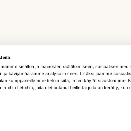
teitä
mamme sisällön ja mainosten räätälöimiseen, sosiaalisen medi
n ja kävijämäärämme analysoimiseen. Lisäksi jaamme sosiaali
-alan kumppaneillemme tietoja siitä, miten käytät sivustoamme
 muihin tietoihin, joita olet antanut heille tai joita on kerätty, kun 
Aurinkoharjunkaari 1, 02580 Siuntio