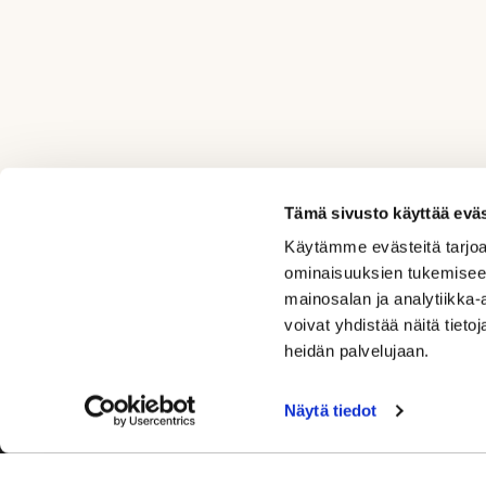
Tämä sivusto käyttää eväs
Käytämme evästeitä tarjoa
ominaisuuksien tukemisee
mainosalan ja analytiikka
voivat yhdistää näitä tietoja
heidän palvelujaan.
+358 50554 9860
Näytä tiedot
office@rockgolf.fi