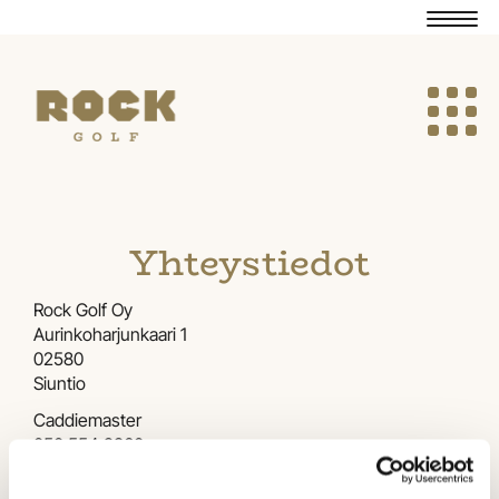
Navig
Navig
Yhteystiedot
Rock Golf Oy
​​​​​​​Aurinkoharjunkaari 1
02580
​​​​​​​Siuntio
Caddiemaster
050 554 9860
​​​​​​​office@rockgolf.fi