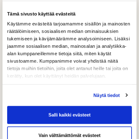
Täytähän alla olevat
tiedot, niin lähetämme
Tämä sivusto käyttää evästeitä
sinulle lipun
Käytämme evästeitä tarjoamamme sisällön ja mainosten
räätälöimiseen, sosiaalisen median ominaisuuksien
sähköpostitse.
tukemiseen ja kävijämäärämme analysoimiseen. Lisäksi
jaamme sosiaalisen median, mainosalan ja analytiikka-
Lomake ei ole enää saatavilla tai suurin sallittu
alan kumppaneillemme tietoja siitä, miten käytät
vastausmäärä on täyttynyt!
sivustoamme. Kumppanimme voivat yhdistää näitä
tietoja muihin tietoihin, joita olet antanut heille tai joita on
kerätty, kun olet käyttänyt heidän palvelujaan.
Näytä tiedot
Salli kaikki evästeet
Vain välttämättömät evästeet