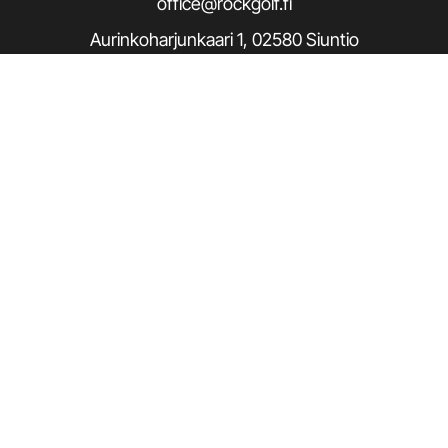
office@rockgolf.fi
Aurinkoharjunkaari 1, 02580 Siuntio
Seuraa meitä / Follow us
Rekisteriseloste
© Rock Golf. Kaikki oikeudet pidätetään.
|
Toiminnanohjausjärjestelmä
WiseGolf
powered by
WiseNetwork