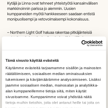
Kytäjä ja Linna ovat tehneet yhteistyötä kansainvälisen
markkinoinnin parissa jo aiemmin. Uusien
kumppaneiden myötä hankkeeseen saadaan entistä
monipuolisempi ja vetovoimaisempi kokonaisuus.
– Northern Light Golf haluaa rakentaa pitkäjänteisiä
suhteita erityisesti ryhmämatkojen järjestäjiin ja
osallistuu tulevana vuonna useille merkittäville golf- ja
matkailualan kansainvälisille messuille, kertoo
Vanajanlinnan hotellin omistavan Bon Groupin
liiketoimintajohtaja Essi Pennanen.
Tämä sivusto käyttää evästeitä
– Kesän 2026 aikana kentillä vierailee myös useita
Käytämme evästeitä tarjoamamme sisällön ja mainosten
kansainvälisiä golfmatkatoimistoja sekä suurimpien
räätälöimiseen, sosiaalisen median ominaisuuksien
golfmedioiden edustajia, Pennanen jatkaa.
tukemiseen ja kävijämäärämme analysoimiseen. Lisäksi
jaamme sosiaalisen median, mainosalan ja analytiikka-
Kun golfmatkailija valitsee Suomen kohteekseen, hän
alan kumppaneillemme tietoja siitä, miten käytät
haluaa tyypillisesti pelata useamman kentän yhdellä
sivustoamme. Kumppanimme voivat yhdistää näitä
vierailulla. Jatkossa tämä onnistuu entistä sujuvammin,
tietoja muihin tietoihin, joita olet antanut heille tai joita on
sillä Northern Light Golf kokoaa huippukenttien palvelut