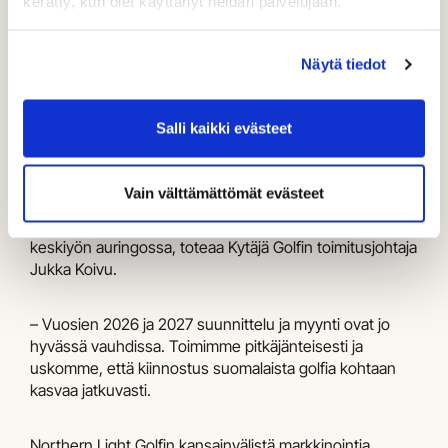
kerätty, kun olet käyttänyt heidän palvelujaan.
yhteen osoitteeseen. Monipuolinen tarjonta
mahdollistaa laadukkaiden ja räätälöityjen
matkapakettien suunnittelun eri kohderyhmille – pitkän
Näytä tiedot
viikonlopun reissuista pidempiin lomamatkoihin.
Salli kaikki evästeet
– Suomalainen golf pystyy kesäkaudella tarjoamaan
kansainvälisesti erittäin kilpailukykyisen tuotteen niin
laadun kuin hinnankin osalta. Huippuluokan kenttien
Vain välttämättömät evästeet
lisäksi matkailijoita houkuttelevat ainutlaatuinen luonto,
rauha, miellyttävä golfsää ja mahdollisuus pelata golfia
keskiyön auringossa, toteaa Kytäjä Golfin toimitusjohtaja
Jukka Koivu.
– Vuosien 2026 ja 2027 suunnittelu ja myynti ovat jo
hyvässä vauhdissa. Toimimme pitkäjänteisesti ja
uskomme, että kiinnostus suomalaista golfia kohtaan
kasvaa jatkuvasti.
Northern Light Golfin kansainvälistä markkinointia