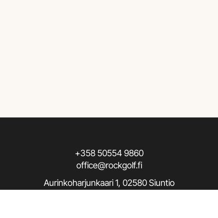
+358 50554 9860
office@rockgolf.fi
Aurinkoharjunkaari 1, 02580 Siuntio
Seuraa meitä / Follow us