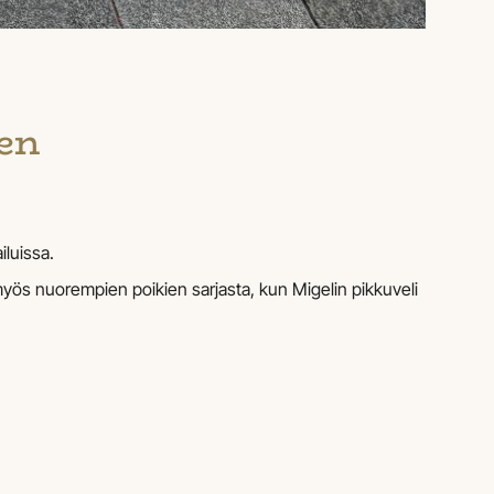
een
iluissa.
 myös nuorempien poikien sarjasta, kun Migelin pikkuveli