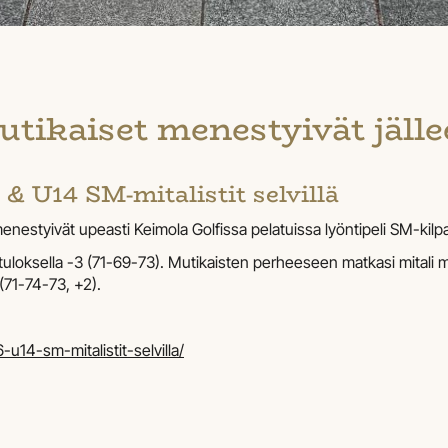
tikaiset menestyivät jäll
 & U14 SM-mitalistit selvillä
enestyivät upeasti Keimola Golfissa pelatuissa lyöntipeli SM-kilpa
a tuloksella -3 (71-69-73). Mutikaisten perheeseen matkasi mitali
(71-74-73, +2).
6-u14-sm-mitalistit-selvilla/