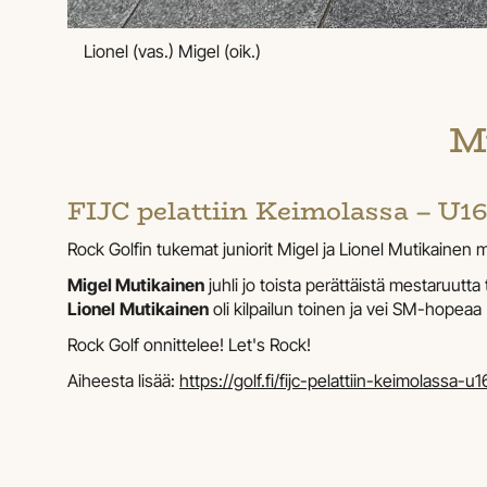
Lionel (vas.) Migel (oik.)
Mu
FIJC pelattiin Keimolassa – U16
Rock Golfin tukemat juniorit Migel ja Lionel Mutikainen m
Migel Mutikainen
juhli jo toista perättäistä mestaruutt
Lionel
Mutikainen
oli kilpailun toinen ja vei SM-hopeaa 
Rock Golf onnittelee! Let's Rock!
Aiheesta lisää:
https://golf.fi/fijc-pelattiin-keimolassa-u1