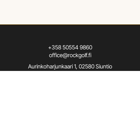
+358 50554 9860
office@rockgolf.fi
Aurinkoharjunkaari 1, 02580 Siuntio
Seuraa meitä / Follow us
Rekisteriseloste