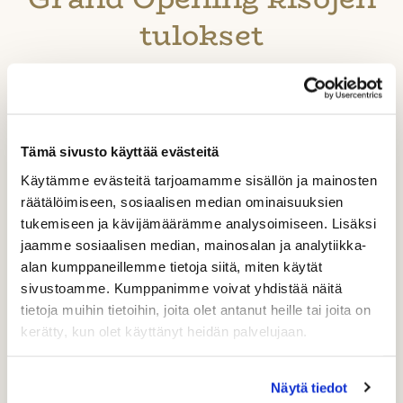
tulokset
Rock Golf on vihdoin avattu ja olemme päässeet
nauttimaan avajaisviikon tunnelmasta. Avajaisviikon
keskiviikkona 18.6. pelattiin kolme yhteislähtö kilpailua.
Alla olevista linkkipainikkeista pääset katsomaan
Tämä sivusto käyttää evästeitä
tarkemmin kisojen tuloksia.
Käytämme evästeitä tarjoamamme sisällön ja mainosten
räätälöimiseen, sosiaalisen median ominaisuuksien
tukemiseen ja kävijämäärämme analysoimiseen. Lisäksi
Brunch & Birdies 9r Kilpailu + Brunch
jaamme sosiaalisen median, mainosalan ja analytiikka-
alan kumppaneillemme tietoja siitä, miten käytät
Afternoon Tee 9r Kilpailu + Late Lunch
sivustoamme. Kumppanimme voivat yhdistää näitä
tietoja muihin tietoihin, joita olet antanut heille tai joita on
Nine & Dine 9r Kilpailu + Dinner
kerätty, kun olet käyttänyt heidän palvelujaan.
Näytä tiedot
Tervetuloa kokemaan ja nauttimaan Rock Golfista!