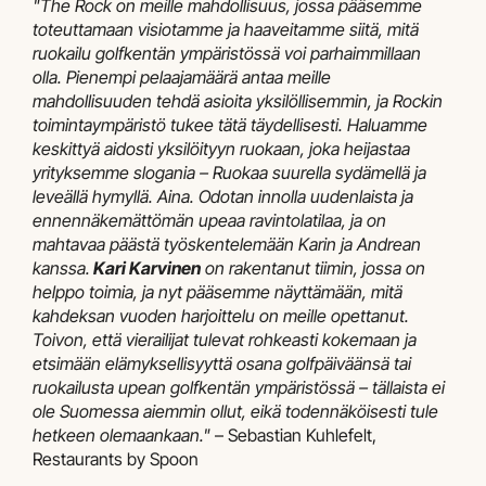
"The Rock on meille mahdollisuus, jossa pääsemme
toteuttamaan visiotamme ja haaveitamme siitä, mitä
ruokailu golfkentän ympäristössä voi parhaimmillaan
olla. Pienempi pelaajamäärä antaa meille
mahdollisuuden tehdä asioita yksilöllisemmin, ja Rockin
toimintaympäristö tukee tätä täydellisesti. Haluamme
keskittyä aidosti yksilöityyn ruokaan, joka heijastaa
yrityksemme slogania – Ruokaa suurella sydämellä ja
leveällä hymyllä. Aina. Odotan innolla uudenlaista ja
ennennäkemättömän upeaa ravintolatilaa, ja on
mahtavaa päästä työskentelemään Karin ja Andrean
kanssa.
Kari Karvinen
on rakentanut tiimin, jossa on
helppo toimia, ja nyt pääsemme näyttämään, mitä
kahdeksan vuoden harjoittelu on meille opettanut.
Toivon, että vierailijat tulevat rohkeasti kokemaan ja
etsimään elämyksellisyyttä osana golfpäiväänsä tai
ruokailusta upean golfkentän ympäristössä – tällaista ei
ole Suomessa aiemmin ollut, eikä todennäköisesti tule
hetkeen olemaankaan."
– Sebastian Kuhlefelt,
Restaurants by Spoon