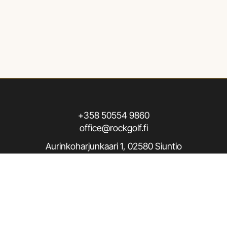
+358 50554 9860
office@rockgolf.fi
Aurinkoharjunkaari 1, 02580 Siuntio
Seuraa meitä / Follow us
Rekisteriseloste