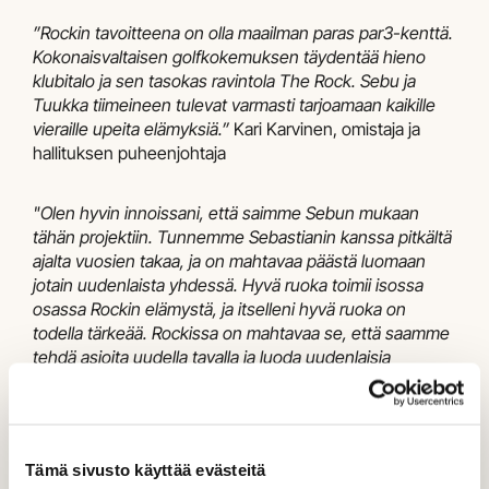
”Rockin tavoitteena on olla maailman paras par3-kenttä.
Kokonaisvaltaisen golfkokemuksen täydentää hieno
klubitalo ja sen tasokas ravintola The Rock. Sebu ja
Tuukka tiimeineen tulevat varmasti tarjoamaan kaikille
vieraille upeita elämyksiä.”
Kari Karvinen, omistaja ja
hallituksen puheenjohtaja
"Olen hyvin innoissani, että saimme Sebun mukaan
tähän projektiin. Tunnemme Sebastianin kanssa pitkältä
ajalta vuosien takaa, ja on mahtavaa päästä luomaan
jotain uudenlaista yhdessä. Hyvä ruoka toimii isossa
osassa Rockin elämystä, ja itselleni hyvä ruoka on
todella tärkeää. Rockissa on mahtavaa se, että saamme
tehdä asioita uudella tavalla ja luoda uudenlaisia
elämyksiä."
– Andrea Nyman, toimitusjohtaja
Ravintola tulee aukeamaan samaan aikaan Rock-kentän
kanssa kesäkuussa 2025.
Tämä sivusto käyttää evästeitä