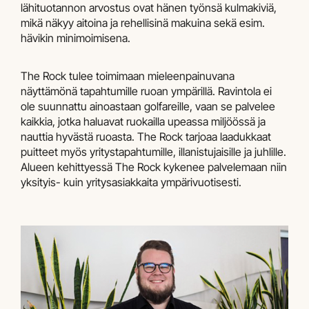
lähituotannon arvostus ovat hänen työnsä kulmakiviä,
mikä näkyy aitoina ja rehellisinä makuina sekä esim.
hävikin minimoimisena.
The Rock tulee toimimaan mieleenpainuvana
näyttämönä tapahtumille ruoan ympärillä. Ravintola ei
ole suunnattu ainoastaan golfareille, vaan se palvelee
kaikkia, jotka haluavat ruokailla upeassa miljöössä ja
nauttia hyvästä ruoasta. The Rock tarjoaa laadukkaat
puitteet myös yritystapahtumille, illanistujaisille ja juhlille.
Alueen kehittyessä The Rock kykenee palvelemaan niin
yksityis- kuin yritysasiakkaita ympärivuotisesti.