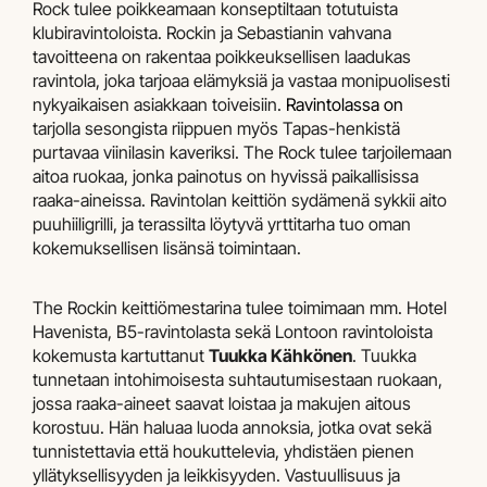
Rock tulee poikkeamaan konseptiltaan totutuista
klubiravintoloista. Rockin ja Sebastianin vahvana
tavoitteena on rakentaa poikkeuksellisen laadukas
ravintola, joka tarjoaa elämyksiä ja vastaa monipuolisesti
nykyaikaisen asiakkaan toiveisiin.
Ravintolassa on
tarjolla sesongista riippuen myös Tapas-henkistä
purtavaa viinilasin kaveriksi. The Rock tulee tarjoilemaan
aitoa ruokaa, jonka painotus on hyvissä paikallisissa
raaka-aineissa. Ravintolan keittiön sydämenä sykkii aito
puuhiiligrilli, ja terassilta löytyvä yrttitarha tuo oman
kokemuksellisen lisänsä toimintaan.
The Rockin keittiömestarina tulee toimimaan mm. Hotel
Havenista, B5-ravintolasta sekä Lontoon ravintoloista
kokemusta kartuttanut
Tuukka Kähkönen
. Tuukka
tunnetaan intohimoisesta suhtautumisestaan ruokaan,
jossa raaka-aineet saavat loistaa ja makujen aitous
korostuu. Hän haluaa luoda annoksia, jotka ovat sekä
tunnistettavia että houkuttelevia, yhdistäen pienen
yllätyksellisyyden ja leikkisyyden. Vastuullisuus ja