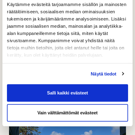
Käytämme evästeitä tarjoamamme sisällön ja mainosten
Muista tilata Rockin uutiskirje, niin pysyt mukana
räätälöimiseen, sosiaalisen median ominaisuuksien
kuulumisissa.
tukemiseen ja kävijämäärämme analysoimiseen. Lisäksi
jaamme sosiaalisen median, mainosalan ja analytiikka-
alan kumppaneillemme tietoja siitä, miten käytät
sivustoamme. Kumppanimme voivat yhdistää näitä
tietoja muihin tietoihin, joita olet antanut heille tai joita on
kerätty, kun olet käyttänyt heidän palvelujaan.
Näytä tiedot
Salli kaikki evästeet
Vain välttämättömät evästeet