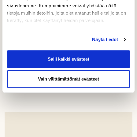
sivustoamme. Kumppanimme voivat yhdistää näitä
tietoja muihin tietoihin, joita olet antanut heille tai joita on
kerätty, kun olet käyttänyt heidän palvelujaan.
Rock Golf UNLIMITED -arvonta
Näytä tiedot
Salli kaikki evästeet
Lisää uutisia
Vain välttämättömät evästeet