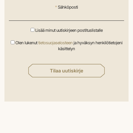
*
Sähköposti
Lisää minut uutiskirjeen postituslistalle
Olen lukenut
tietosuojaselosteen
ja hyväksyn henkilötietojeni
käsittelyn
Tilaa uutiskirje