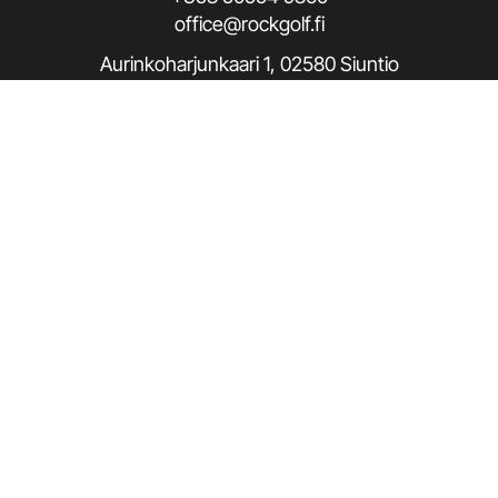
office@rockgolf.fi
Aurinkoharjunkaari 1, 02580 Siuntio
Seuraa meitä / Follow us
Rekisteriseloste
© Rock Golf. Kaikki oikeudet pidätetään.
|
Toiminnanohjausjärjestelmä
WiseGolf
powered by
WiseNetwork