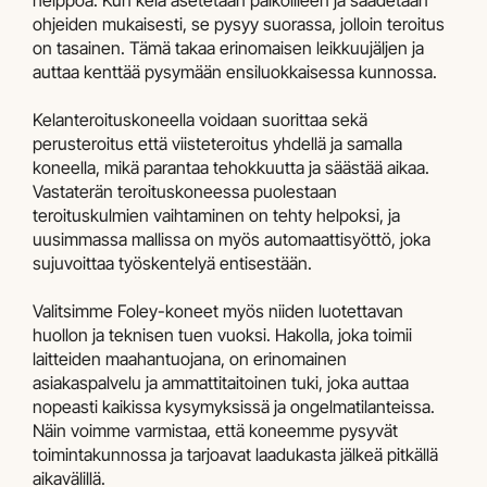
helppoa. Kun kela asetetaan paikoilleen ja säädetään
ohjeiden mukaisesti, se pysyy suorassa, jolloin teroitus
on tasainen. Tämä takaa erinomaisen leikkuujäljen ja
auttaa kenttää pysymään ensiluokkaisessa kunnossa.
Kelanteroituskoneella voidaan suorittaa sekä
perusteroitus että viisteteroitus yhdellä ja samalla
koneella, mikä parantaa tehokkuutta ja säästää aikaa.
Vastaterän teroituskoneessa puolestaan
teroituskulmien vaihtaminen on tehty helpoksi, ja
uusimmassa mallissa on myös automaattisyöttö, joka
sujuvoittaa työskentelyä entisestään.
Valitsimme Foley-koneet myös niiden luotettavan
huollon ja teknisen tuen vuoksi. Hakolla, joka toimii
laitteiden maahantuojana, on erinomainen
asiakaspalvelu ja ammattitaitoinen tuki, joka auttaa
nopeasti kaikissa kysymyksissä ja ongelmatilanteissa.
Näin voimme varmistaa, että koneemme pysyvät
toimintakunnossa ja tarjoavat laadukasta jälkeä pitkällä
aikavälillä.