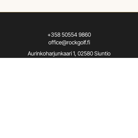
+358 50554 9860
office@rockgolf.fi
Aurinkoharjunkaari 1, 02580 Siuntio
Seuraa meitä / Follow us
Rekisteriseloste