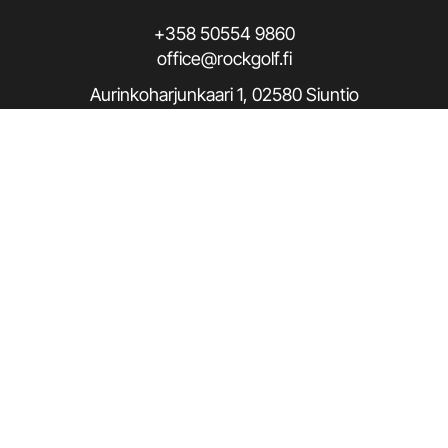
+358 50554 9860
office@rockgolf.fi
Aurinkoharjunkaari 1, 02580 Siuntio
Seuraa meitä / Follow us
Rekisteriseloste