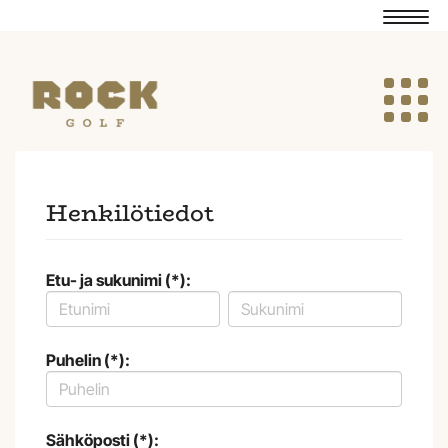
Navig
Navig
Henkilötiedot
Etu- ja sukunimi (*):
Puhelin (*):
Sähköposti (*):