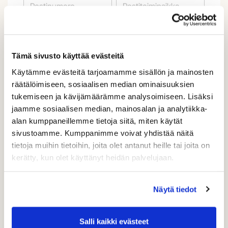
Maa (*):
Suomi
Tämä sivusto käyttää evästeitä
Golf jäsenyys
Käytämme evästeitä tarjoamamme sisällön ja mainosten
räätälöimiseen, sosiaalisen median ominaisuuksien
tukemiseen ja kävijämäärämme analysoimiseen. Lisäksi
Valitse seura:
jaamme sosiaalisen median, mainosalan ja analytiikka-
alan kumppaneillemme tietoja siitä, miten käytät
sivustoamme. Kumppanimme voivat yhdistää näitä
Jäsennumero:
tietoja muihin tietoihin, joita olet antanut heille tai joita on
kerätty, kun olet käyttänyt heidän palvelujaan.
Lisätiedot
Näytä tiedot
Syntymäaika: (*)
Salli kaikki evästeet